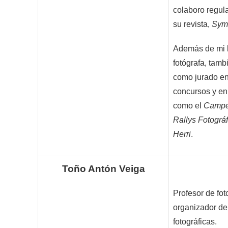
colaboro regul
su revista,
Sym
Además de mi 
fotógrafa, tamb
como jurado en
concursos y en
como el
Campe
Rallys Fotográf
Herri
.
Toño Antón Veiga
Profesor de fot
organizador de
fotográficas.