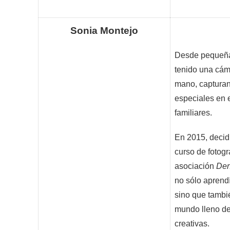
Sonia Montejo
Desde pequeña
tenido una cám
mano, captura
especiales en 
familiares.
En 2015, decidí
curso de fotogr
asociación
Den
no sólo aprendí
sino que tambi
mundo lleno de
creativas.