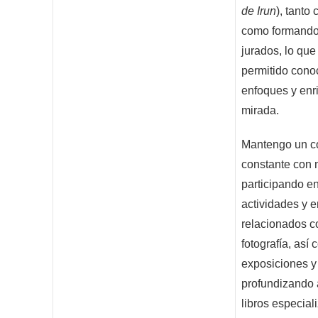
de Irun
), tanto
como formando
jurados, lo qu
permitido conoc
enfoques y enr
mirada.
Mantengo un 
constante con 
participando en
actividades y 
relacionados c
fotografía, así
exposiciones y
profundizando 
libros especial