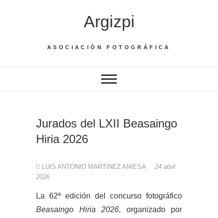
Saltar
Argizpi
al
contenido
ASOCIACIÓN FOTOGRÁFICA
Jurados del LXII Beasaingo
Hiria 2026
LUIS ANTONIO MARTINEZ ANIESA
24 abril
2026
La 62ª edición del concurso fotográfico
Beasaingo Hiria
2026
, organizado por