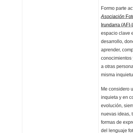
Formo parte act
Asociación
Fot
Irundarra (AFI-
espacio clave 
desarrollo, do
aprender, comp
conocimientos 
a otras persona
misma inquietu
Me considero 
inquieta y en c
evolución, siem
nuevas ideas, 
formas de expr
del lenguaje fo