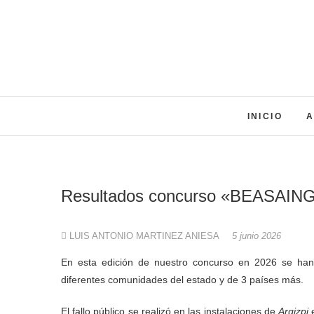
Saltar
al
contenido
INICIO
A
Resultados concurso «BEASAIN
LUIS ANTONIO MARTINEZ ANIESA
5 junio 2026
En esta edición de nuestro concurso en 2026 se han recibido un total de 319 fotografías presentadas por 80 autores de
diferentes comunidades del estado y de 3 países más.
El fallo público se realizó en las instalaciones de
Argizpi