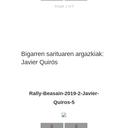
Image 1 of 5
Bigarren sarituaren argazkiak:
Javier Quirós
Rally-Beasain-2019-2-Javier-
Quiros-5