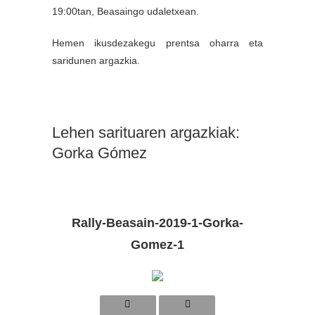
19:00tan, Beasaingo udaletxean.
Hemen ikusdezakegu prentsa oharra eta
saridunen argazkia.
Lehen sarituaren argazkiak:
Gorka Gómez
Rally-Beasain-2019-1-Gorka-
Gomez-1