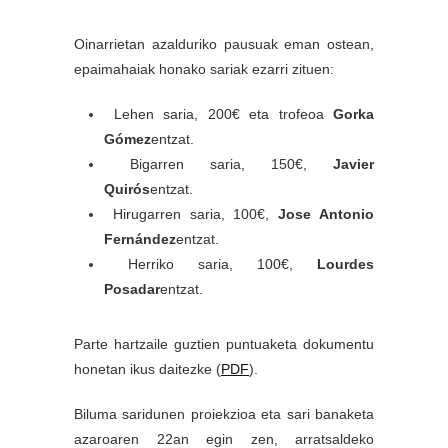
Oinarrietan azalduriko pausuak eman ostean,
epaimahaiak honako sariak ezarri zituen:
Lehen saria, 200€ eta trofeoa
Gorka
Gómez
entzat.
Bigarren saria, 150€,
Javier
Quirós
entzat.
Hirugarren saria, 100€,
Jose Antonio
Fernández
entzat.
Herriko saria, 100€,
Lourdes
Posadar
entzat.
Parte hartzaile guztien puntuaketa dokumentu
honetan ikus daitezke (
PDF
).
Biluma saridunen proiekzioa eta sari banaketa
azaroaren 22an egin zen, arratsaldeko