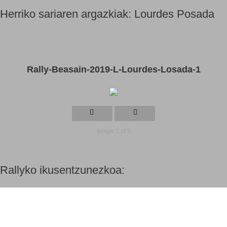
Herriko sariaren argazkiak: Lourdes Posada
Rally-Beasain-2019-L-Lourdes-Losada-1
Image 1 of 5
Rallyko ikusentzunezkoa: