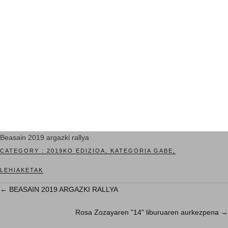
Beasain 2019 argazki rallya
CATEGORY :
2019KO EDIZIOA
,
KATEGORIA GABE
,
LEHIAKETAK
←
BEASAIN 2019 ARGAZKI RALLYA
Rosa Zozayaren "14" liburuaren aurkezpena
→