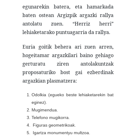
egunarekin batera, eta hamarkada
baten ostean Argizpik argazki rallya
antolatu zuen. “Herriz herri”
lehiaketarako puntuagarria da rallya.
Euria goitik behera ari zuen arren,
hogeitamar argazkilari baino gehiago
gerturatu ziren antolakuntzak
proposaturiko bost gai ezberdinak
argazkian plasmatzera:
Odolkia (egueko beste lehiaketarekin bat
eginez).
Mugimendua.
Telefono mugikorra.
Figuras geometrikoak.
Igartza monumentyu multzoa.