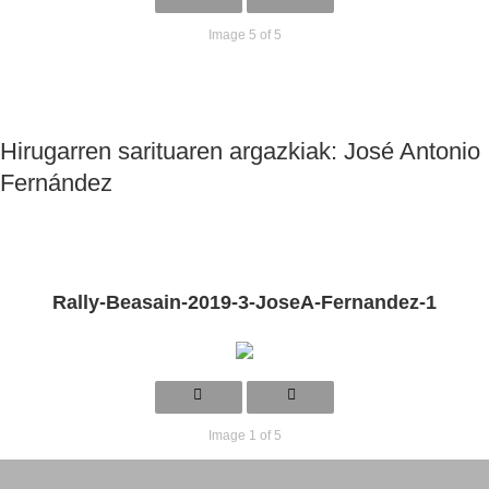
Image 5 of 5
Hirugarren sarituaren argazkiak: José Antonio
Fernández
Rally-Beasain-2019-3-JoseA-Fernandez-1
Image 1 of 5