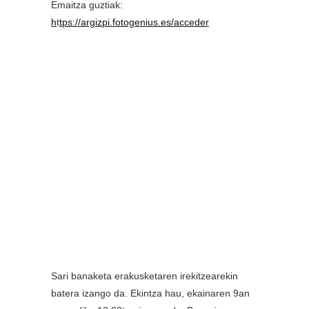
Emaitza guztiak:
h
t
tps://argizpi.fotogenius.es/acceder
Sari banaketa erakusketaren irekitzearekin
batera izango da. Ekintza hau, ekainaren 9an