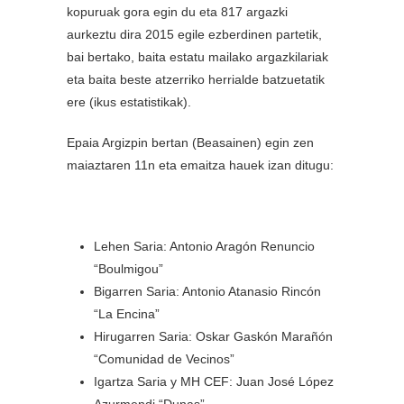
kopuruak gora egin du eta 817 argazki
aurkeztu dira 2015 egile ezberdinen partetik,
bai bertako, baita estatu mailako argazkilariak
eta baita beste atzerriko herrialde batzuetatik
ere (ikus estatistikak).
Epaia Argizpin bertan (Beasainen) egin zen
maiaztaren 11n eta emaitza hauek izan ditugu:
Lehen Saria: Antonio Aragón Renuncio
“Boulmigou”
Bigarren Saria: Antonio Atanasio Rincón
“La Encina”
Hirugarren Saria: Oskar Gaskón Marañón
“Comunidad de Vecinos”
Igartza Saria y MH CEF: Juan José López