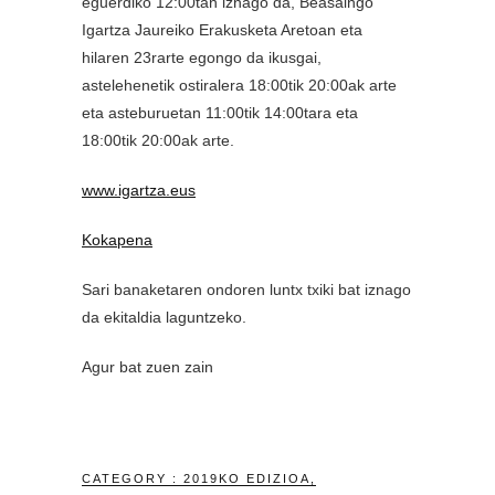
eguerdiko 12:00tan iznago da, Beasaingo
Igartza Jaureiko Erakusketa Aretoan eta
hilaren 23rarte egongo da ikusgai,
astelehenetik ostiralera 18:00tik 20:00ak arte
eta asteburuetan 11:00tik 14:00tara eta
18:00tik 20:00ak arte.
www.igartza.eus
Kokapena
Sari banaketaren ondoren luntx txiki bat iznago
da ekitaldia laguntzeko.
Agur bat zuen zain
CATEGORY :
2019KO EDIZIOA
,