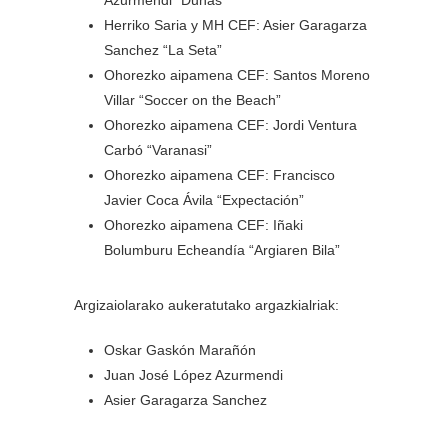
Azurmendi “Dunas”
Herriko Saria y MH CEF: Asier Garagarza
Sanchez “La Seta”
Ohorezko aipamena CEF: Santos Moreno
Villar “Soccer on the Beach”
Ohorezko aipamena CEF: Jordi Ventura
Carbó “Varanasi”
Ohorezko aipamena CEF: Francisco
Javier Coca Ávila “Expectación”
Ohorezko aipamena CEF: Iñaki
Bolumburu Echeandía “Argiaren Bila”
Argizaiolarako aukeratutako argazkialriak:
Oskar Gaskón Marañón
Juan José López Azurmendi
Asier Garagarza Sanchez