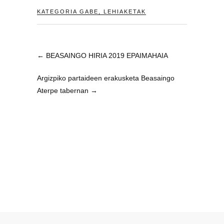
KATEGORIA GABE
,
LEHIAKETAK
←
BEASAINGO HIRIA 2019 EPAIMAHAIA
Argizpiko partaideen erakusketa Beasaingo
Aterpe tabernan
→