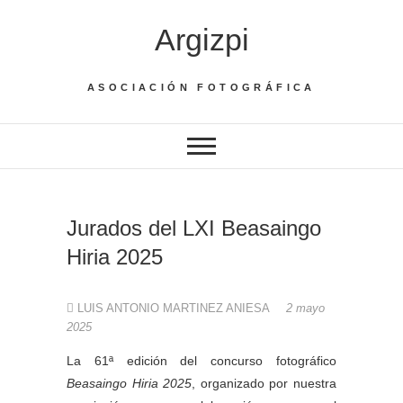
Saltar
Argizpi
al
contenido
ASOCIACIÓN FOTOGRÁFICA
Jurados del LXI Beasaingo
Hiria 2025
LUIS ANTONIO MARTINEZ ANIESA
2 mayo
2025
La 61ª edición del concurso fotográfico
Beasaingo Hiria
2025
, organizado por nuestra