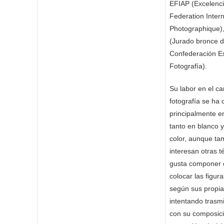
EFIAP (Excelenci
Federation Intern
Photographique)
(Jurado bronce d
Confederación E
Fotografía).
Su labor en el c
fotografía se ha 
principalmente e
tanto en blanco 
color, aunque ta
interesan otras t
gusta componer e
colocar las figur
según sus propi
intentando trasmit
con su composic