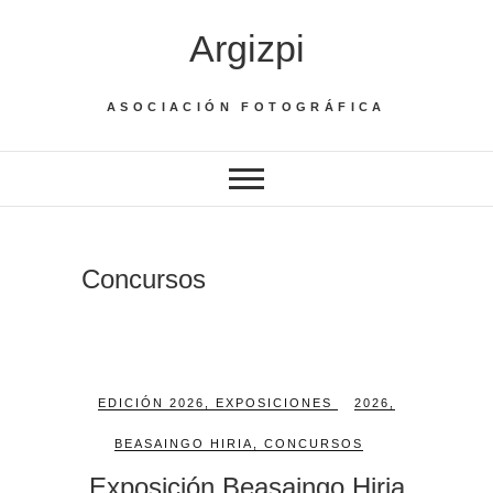
Saltar
Argizpi
al
contenido
ASOCIACIÓN FOTOGRÁFICA
Concursos
EDICIÓN 2026
,
EXPOSICIONES
2026
,
BEASAINGO HIRIA
,
CONCURSOS
Exposición Beasaingo Hiria