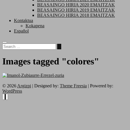
BEASAINGO HIRIA 2020 EMAITZAK
BEASAINGO HIRIA 2019 EMAITZAK
BEASAINGO HIRIA 2018 EMAITZAK
Kontaktua
Kokapena
Español
Images tagged "colores"
© 2026
Argizpi
| Designed by:
Theme Freesia
| Powered by:
WordPress