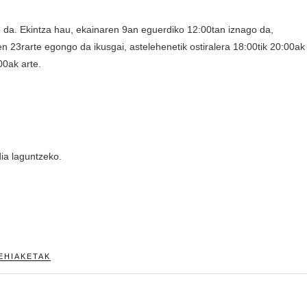
o da. Ekintza hau, ekainaren 9an eguerdiko 12:00tan iznago da,
n 23rarte egongo da ikusgai, astelehenetik ostiralera 18:00tik 20:00ak
00ak arte.
dia laguntzeko.
EHIAKETAK