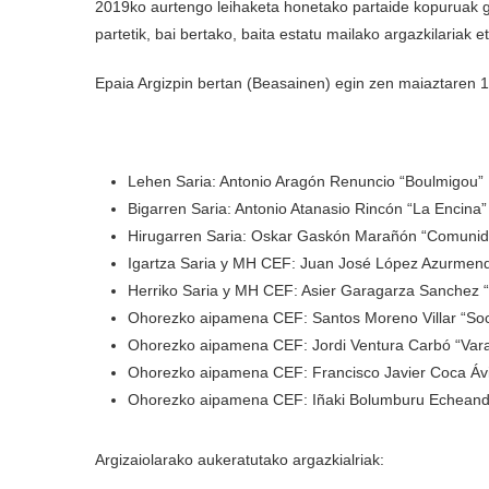
2019ko aurtengo leihaketa honetako partaide kopuruak g
partetik, bai bertako, baita estatu mailako argazkilariak et
Epaia Argizpin bertan (Beasainen) egin zen maiaztaren 1
Lehen Saria: Antonio Aragón Renuncio “Boulmigou”
Bigarren Saria: Antonio Atanasio Rincón “La Encina”
Hirugarren Saria: Oskar Gaskón Marañón “Comunid
Igartza Saria y MH CEF: Juan José López Azurmend
Herriko Saria y MH CEF: Asier Garagarza Sanchez “
Ohorezko aipamena CEF: Santos Moreno Villar “Soc
Ohorezko aipamena CEF: Jordi Ventura Carbó “Vara
Ohorezko aipamena CEF: Francisco Javier Coca Ávi
Ohorezko aipamena CEF: Iñaki Bolumburu Echeandía
Argizaiolarako aukeratutako argazkialriak: