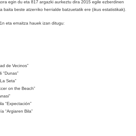
ora egin du eta 817 argazki aurkeztu dira 2015 egile ezberdinen
a baita beste atzerriko herrialde batzuetatik ere (ikus estatistikak).
1n eta emaitza hauek izan ditugu:
ad de Vecinos”
i “Dunas”
La Seta”
cer on the Beach”
nasi”
la “Expectación”
 “Argiaren Bila”