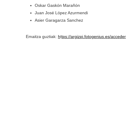
Oskar Gaskón Marañón
Juan José López Azurmendi
Asier Garagarza Sanchez
Emaitza guztiak:
h
t
tps://argizpi.fotogenius.es/acceder