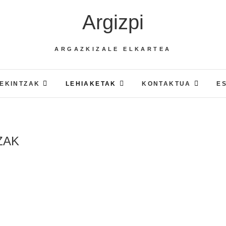
Argizpi
ARGAZKIZALE ELKARTEA
EKINTZAK
LEHIAKETAK
KONTAKTUA
E
ZAK