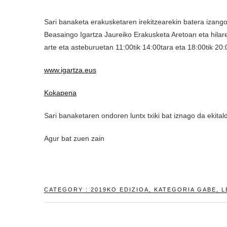
Sari banaketa erakusketaren irekitzearekin batera izang
Beasaingo Igartza Jaureiko Erakusketa Aretoan eta hilare
arte eta asteburuetan 11:00tik 14:00tara eta 18:00tik 20:
www.igartza.eus
Kokapena
Sari banaketaren ondoren luntx txiki bat iznago da ekital
Agur bat zuen zain
CATEGORY :
2019KO EDIZIOA
,
KATEGORIA GABE
,
L