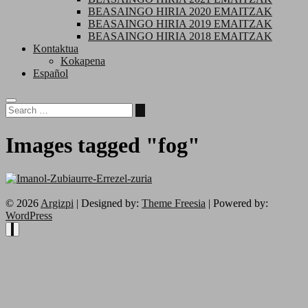
BEASAINGO HIRIA 2020 EMAITZAK
BEASAINGO HIRIA 2019 EMAITZAK
BEASAINGO HIRIA 2018 EMAITZAK
Kontaktua
Kokapena
Español
Images tagged "fog"
© 2026
Argizpi
| Designed by:
Theme Freesia
| Powered by:
WordPress