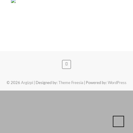
© 2026
Argizpi
| Designed by:
Theme Freesia
| Powered by:
WordPress