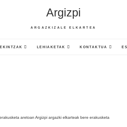
Argizpi
ARGAZKIZALE ELKARTEA
EKINTZAK
LEHIAKETAK
KONTAKTUA
E
erakusketa aretoan Argizpi argazki elkarteak bere erakusketa