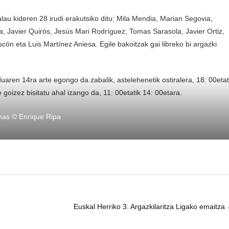
au kideren 28 irudi erakutsiko ditu: Mila Mendia, Marian Segovia,
 Javier Quirós, Jesús Mari Rodríguez, Tomas Sarasola, Javier Ortiz,
ón eta Luis Martínez Aniesa. Egile bakoitzak gai libreko bi argazki
uaren 14ra arte egongo da zabalik, astelehenetik ostiralera, 18: 00etat
goizez bisitatu ahal izango da, 11: 00etatik 14: 00etara.
as © Enrique Ripa
Euskal Herriko 3. Argazkilaritza Ligako emaitza