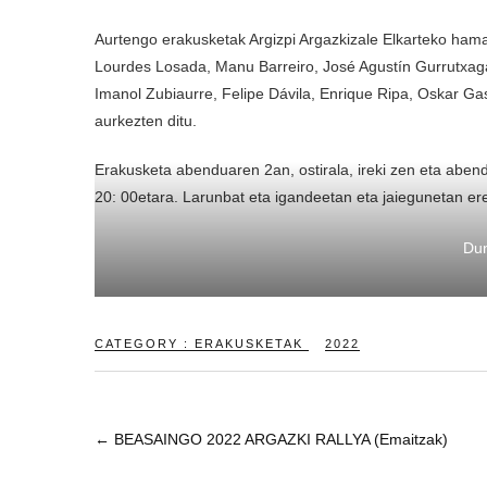
Aurtengo erakusketak Argizpi Argazkizale Elkarteko hamal
Lourdes Losada, Manu Barreiro, José Agustín Gurrutxaga,
Imanol Zubiaurre, Felipe Dávila, Enrique Ripa, Oskar Gasc
aurkezten ditu.
Erakusketa abenduaren 2an, ostirala, ireki zen eta abend
20: 00etara. Larunbat eta igandeetan eta jaiegunetan ere 
Dun
CATEGORY :
ERAKUSKETAK
2022
←
BEASAINGO 2022 ARGAZKI RALLYA (Emaitzak)