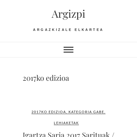
Skip
Argizpi
to
content
ARGAZKIZALE ELKARTEA
2017ko edizioa
2017KO EDIZIOA
,
KATEGORIA GABE
,
LEHIAKETAK
Igartza Saria 2017 Sarituak /