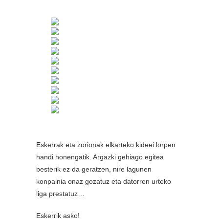
Eskerrak eta zorionak elkarteko kideei lorpen
handi honengatik. Argazki gehiago egitea
besterik ez da geratzen, nire lagunen
konpainia onaz gozatuz eta datorren urteko
liga prestatuz…
Eskerrik asko!