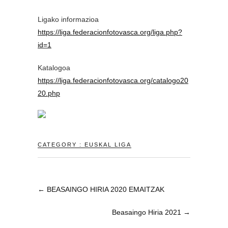
Ligako informazioa
https://liga.federacionfotovasca.org/liga.php?
id=1
Katalogoa
https://liga.federacionfotovasca.org/catalogo20
20.php
CATEGORY :
EUSKAL LIGA
←
BEASAINGO HIRIA 2020 EMAITZAK
Beasaingo Hiria 2021
→