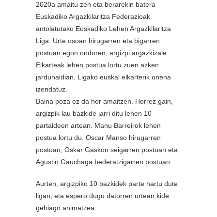
2020a amaitu zen eta berarekin batera
Euskadiko Argazkilaritza Federazioak
antolatutako Euskadiko Lehen Argazkilaritza
Liga. Urte osoan hirugarren eta bigarren
postuan egon ondoren, argizpi argazkizale
Elkarteak lehen postua lortu zuen azken
jardunaldian, Ligako euskal elkarterik onena
izendatuz.
Baina poza ez da hor amaitzen. Horrez gain,
argizpik lau bazkide jarri ditu lehen 10
partaideen artean. Manu Barreirok lehen
postua lortu du. Oscar Manso hirugarren
postuan, Oskar Gaskon seigarren postuan eta
Agustin Gauchaga bederatzigarren postuan.
Aurten, argizpiko 10 bazkidek parte hartu dute
ligan, eta espero dugu datorren urtean kide
gehiago animatzea.