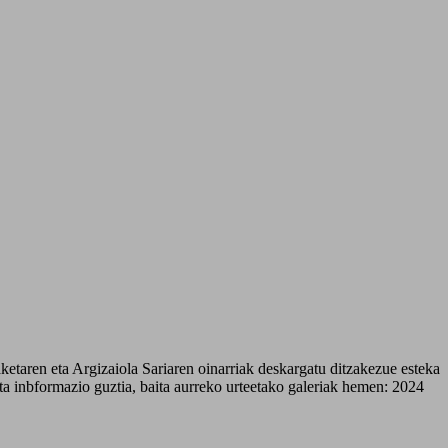
 eta inbformazio guztia, baita aurreko urteetako galeriak hemen: 2024