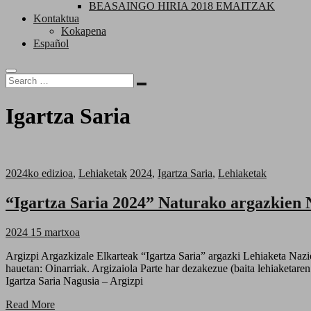
BEASAINGO HIRIA 2018 EMAITZAK
Kontaktua
Kokapena
Español
Igartza Saria
2024ko edizioa
,
Lehiaketak
2024
,
Igartza Saria
,
Lehiaketak
“Igartza Saria 2024” Naturako argazkien
2024 15 martxoa
Argizpi Argazkizale Elkarteak “Igartza Saria” argazki Lehiaketa Nazionala antolatzen du, Argizaiola Trofeorako sailkagarria. Argazki Lehiaketaren eta Argizaiola Sariaren oinarriak deskargatu ditzakezue esteka
hauetan: Oinarriak. Argizaiola Parte har dezakezue (baita lehiaketaren
Igartza Saria Nagusia – Argizpi
Read More