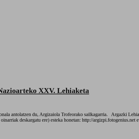
 Nazioarteko XXV. Lehiaketa
 oinarriak deskargatu ere) esteka honetan: http://argizpi.fotogenius.net