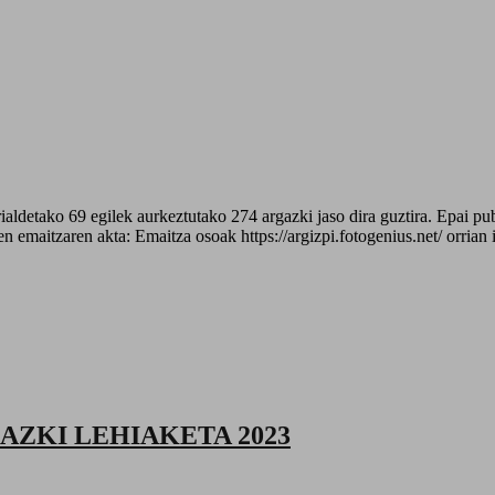
ialdetako 69 egilek aurkeztutako 274 argazki jaso dira guztira. Epai 
n emaitzaren akta: Emaitza osoak https://argizpi.fotogenius.net/ orrian 
AZKI LEHIAKETA 2023