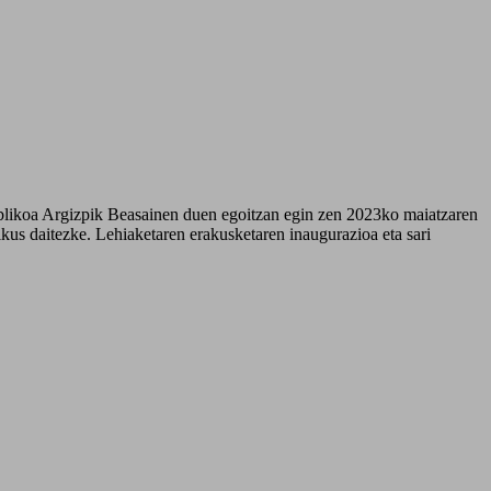
publikoa Argizpik Beasainen duen egoitzan egin zen 2023ko maiatzaren
ikus daitezke. Lehiaketaren erakusketaren inaugurazioa eta sari