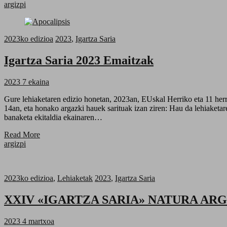
argizpi
2023ko edizioa
2023
,
Igartza Saria
Igartza Saria 2023 Emaitzak
2023 7 ekaina
Gure lehiaketaren edizio honetan, 2023an, EUskal Herriko eta 11 herr
14an, eta honako argazki hauek sarituak izan ziren: Hau da lehiaketare
banaketa ekitaldia ekainaren…
Read More
argizpi
2023ko edizioa
,
Lehiaketak
2023
,
Igartza Saria
XXIV «IGARTZA SARIA» NATURA ARG
2023 4 martxoa