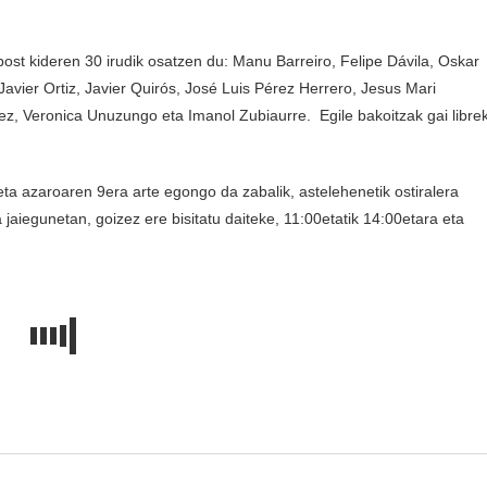
ost kideren 30 irudik osatzen du: Manu Barreiro, Felipe Dávila, Oskar
avier Ortiz, Javier Quirós, José Luis Pérez Herrero, Jesus Mari
ez, Veronica Unuzungo eta Imanol Zubiaurre.
Egile bakoitzak gai libre
 eta azaroaren 9era arte egongo da zabalik, astelehenetik ostiralera
jaiegunetan, goizez ere bisitatu daiteke, 11:00etatik 14:00etara eta