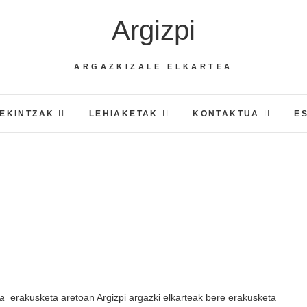
Argizpi
ARGAZKIZALE ELKARTEA
EKINTZAK
LEHIAKETAK
KONTAKTUA
E
la
erakusketa aretoan Argizpi argazki elkarteak bere erakusketa