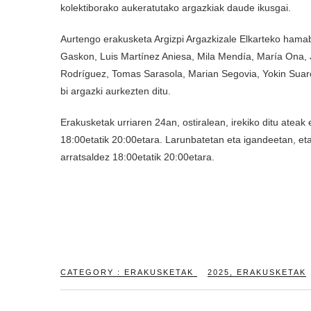
kolektiborako aukeratutako argazkiak daude ikusgai.
Aurtengo erakusketa Argizpi Argazkizale Elkarteko hamab
Gaskon, Luis Martínez Aniesa, Mila Mendía, María Ona, J
Rodríguez, Tomas Sarasola, Marian Segovia, Yokin Suar
bi argazki aurkezten ditu.
Erakusketak urriaren 24an, ostiralean, irekiko ditu ateak
18:00etatik 20:00etara. Larunbatetan eta igandeetan, eta 
arratsaldez 18:00etatik 20:00etara.
CATEGORY :
ERAKUSKETAK
2025
,
ERAKUSKETAK