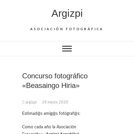
Saltar
Argizpi
al
contenido
ASOCIACIÓN FOTOGRÁFICA
Concurso fotográfico
«Beasaingo Hiria»
argizpi
18 marzo 2020
Estimad@s amig@s fotógraf@s:
Como cada año la Asociación