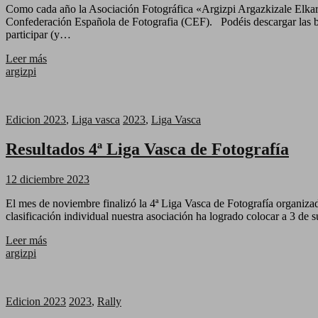
Como cada año la Asociación Fotográfica «Argizpi Argazkizale Elkarte
Confederación Española de Fotografia (CEF). Podéis descargar las ba
participar (y…
Leer más
argizpi
Edicion 2023
,
Liga vasca
2023
,
Liga Vasca
Resultados 4ª Liga Vasca de Fotografía
12 diciembre 2023
El mes de noviembre finalizó la 4ª Liga Vasca de Fotografía organizad
clasificación individual nuestra asociación ha logrado colocar a 3 d
Leer más
argizpi
Edicion 2023
2023
,
Rally