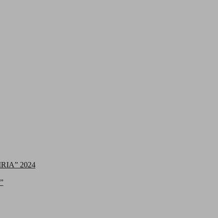
IA” 2024
”