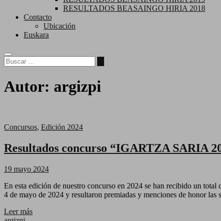
RESULTADOS BEASAINGO HIRIA 2018
Contacto
Ubicación
Euskara
Buscar
…
Autor:
argizpi
Concursos
,
Edición 2024
Resultados concurso “IGARTZA SARIA 2
19 mayo 2024
En esta edición de nuestro concurso en 2024 se han recibido un total de 750 fotografías presentadas por 67 autores de casa y de 15 países. El fallo público se realizó en las instalaciones de Argizpi en Beasain el
4 de mayo de 2024 y resultaron premiadas y menciones de honor las s
Leer más
argizpi