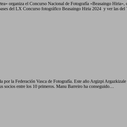
a» organiza el Concurso Nacional de Fotografía «Beasaingo Hiria», clas
ses del LX Concurso fotográfico Beasaingo Hiria 2024 y ver las del Tr
a por la Federación Vasca de Fotografía. Este año Argizpi Argazkizale E
e sus socios entre los 10 primeros. Manu Barreiro ha conseguido…