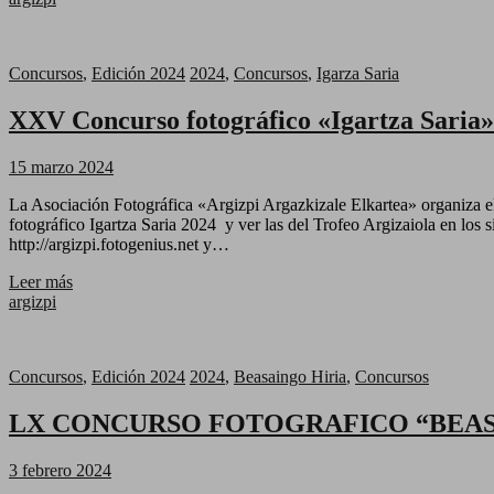
Concursos
,
Edición 2024
2024
,
Concursos
,
Igarza Saria
XXV Concurso fotográfico «Igartza Saria»
15 marzo 2024
La Asociación Fotográfica «Argizpi Argazkizale Elkartea» organiza el
fotográfico Igartza Saria 2024 y ver las del Trofeo Argizaiola en los s
http://argizpi.fotogenius.net y…
Leer más
argizpi
Concursos
,
Edición 2024
2024
,
Beasaingo Hiria
,
Concursos
LX CONCURSO FOTOGRAFICO “BEASA
3 febrero 2024