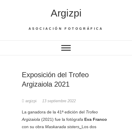
Saltar
Argizpi
al
contenido
ASOCIACIÓN FOTOGRÁFICA
Exposición del Trofeo
Argizaiola 2021
argizpi
13 septiembre 2022
La ganadora de la 41ª edición del
Trofeo
Argizaiola
(2021) fue la fotógrafa
Eva Franco
con su obra
Maskarada sisters
.
Los dos