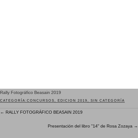
Rally Fotográfico Beasain 2019
CATEGORÍA:
CONCURSOS
,
EDICION 2019
,
SIN CATEGORÍA
←
RALLY FOTOGRÁFICO BEASAIN 2019
Presentación del libro "14" de Rosa Zozaya
→