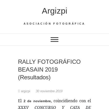
Saltar
Argizpi
al
contenido
ASOCIACIÓN FOTOGRÁFICA
RALLY FOTOGRÁFICO
BEASAIN 2019
(Resultados)
argizpi
30 noviembre 2019
El
, coincidiendo con el
2 de noviembre
XXXV CONCURSO Y CATA DE