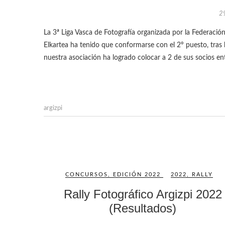
2
La 3ª Liga Vasca de Fotografía organizada por la Federación Vasca de Fotografía ha llegado a su fin. Este año Argizpi Argazkizale
Elkartea ha tenido que conformarse con el 2º puesto, tras ha
nuestra asociación ha logrado colocar a 2 de sus socios e
argizpi
CONCURSOS
,
EDICIÓN 2022
2022
,
RALLY
Rally Fotográfico Argizpi 2022
(Resultados)