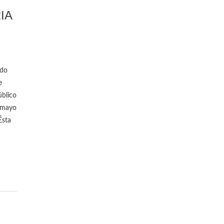
IA
ido
e
úblico
e mayo
Ésta