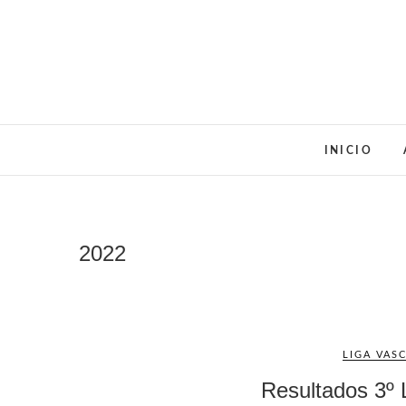
Saltar
al
contenido
INICIO
2022
LIGA VAS
Resultados 3º 