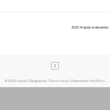
2025 Argizpi erakusketa
© 2026
Argizpi
| Designed by:
Theme Freesia
| Powered by:
WordPress