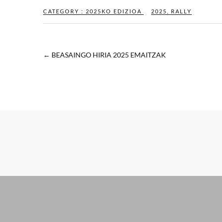
CATEGORY :
2025KO EDIZIOA
2025
,
RALLY
←
BEASAINGO HIRIA 2025 EMAITZAK