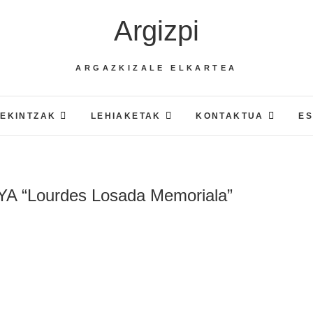
Argizpi
ARGAZKIZALE ELKARTEA
EKINTZAK
LEHIAKETAK
KONTAKTUA
E
 “Lourdes Losada Memoriala”