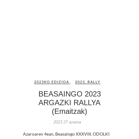
2023KO EDIZIOA
2023
,
RALLY
BEASAINGO 2023
ARGAZKI RALLYA
(Emaitzak)
2023 27 azaroa
Azaroaren 4ean, Beasaingo XXXVIII. ODOLKI