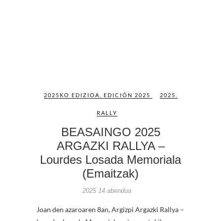
2025KO EDIZIOA
,
EDICIÓN 2025
2025
,
RALLY
BEASAINGO 2025
ARGAZKI RALLYA –
Lourdes Losada Memoriala
(Emaitzak)
2025 14 abendua
Joan den azaroaren 8an, Argizpi Argazki Rallya –