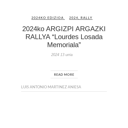
2024KO EDIZIOA
2024
,
RALLY
2024ko ARGIZPI ARGAZKI
RALLYA “Lourdes Losada
Memoriala”
2024 13 urria
READ MORE
LUIS ANTONIO MARTINEZ ANIESA