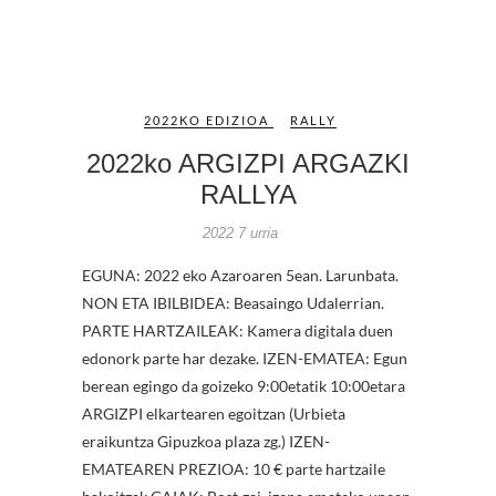
2022KO EDIZIOA
RALLY
2022ko ARGIZPI ARGAZKI
RALLYA
2022 7 urria
EGUNA: 2022 eko Azaroaren 5ean. Larunbata.
NON ETA IBILBIDEA: Beasaingo Udalerrian.
PARTE HARTZAILEAK: Kamera digitala duen
edonork parte har dezake. IZEN-EMATEA: Egun
berean egingo da goizeko 9:00etatik 10:00etara
ARGIZPI elkartearen egoitzan (Urbieta
eraikuntza Gipuzkoa plaza zg.) IZEN-
EMATEAREN PREZIOA: 10 € parte hartzaile