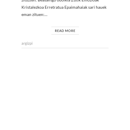
Kristalezkoa Erretratua Epaimahaiak sari hauek
eman zituen:…
READ MORE
argizpi