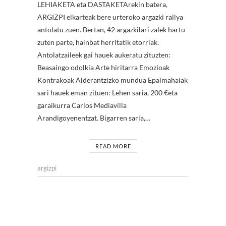
LEHIAKETA eta DASTAKETArekin batera,
ARGIZPI elkarteak bere urteroko argazki rallya
antolatu zuen. Bertan, 42 argazkilari zalek hartu
zuten parte, hainbat herritatik etorriak.
Antolatzaileek gai hauek aukeratu zituzten:
Beasaingo odolkia Arte hiritarra Emozioak
Kontrakoak Alderantzizko mundua Epaimahaiak
sari hauek eman zituen: Lehen saria, 200 €eta
garaikurra Carlos Mediavilla
Arandigoyenentzat. Bigarren saria,…
READ MORE
argizpi