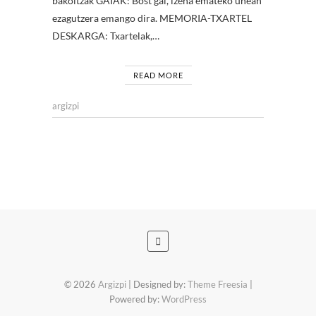
bakoitzak GAIAK: Bost gai, izena emateko unean
ezagutzera emango dira. MEMORIA-TXARTEL
DESKARGA: Txartelak,…
READ MORE
argizpi
© 2026
Argizpi
| Designed by:
Theme Freesia
|
Powered by:
WordPress