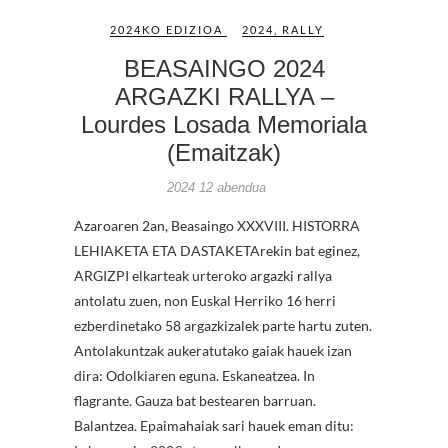
2024KO EDIZIOA
2024
,
RALLY
BEASAINGO 2024
ARGAZKI RALLYA –
Lourdes Losada Memoriala
(Emaitzak)
2024 12 abendua
Azaroaren 2an, Beasaingo XXXVIII. HISTORRA
LEHIAKETA ETA DASTAKETArekin bat eginez,
ARGIZPI elkarteak urteroko argazki rallya
antolatu zuen, non Euskal Herriko 16 herri
ezberdinetako 58 argazkizalek parte hartu zuten.
Antolakuntzak aukeratutako gaiak hauek izan
dira: Odolkiaren eguna. Eskaneatzea. In
flagrante. Gauza bat bestearen barruan.
Balantzea. Epaimahaiak sari hauek eman ditu: