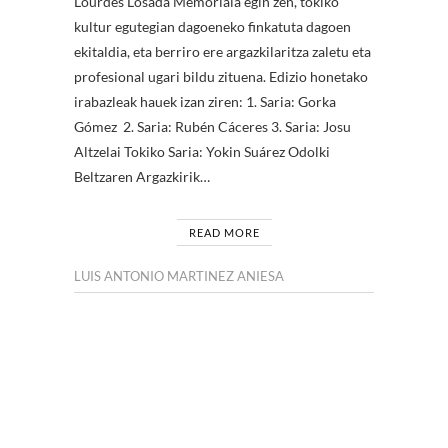
Lourdes Losada Memoriala egin zen, tokiko
kultur egutegian dagoeneko finkatuta dagoen
ekitaldia, eta berriro ere argazkilaritza zaletu eta
profesional ugari bildu zituena. Edizio honetako
irabazleak hauek izan ziren: 1. Saria: Gorka
Gómez 2. Saria: Rubén Cáceres 3. Saria: Josu
Altzelai Tokiko Saria: Yokin Suárez Odolki
Beltzaren Argazkirik…
READ MORE
LUIS ANTONIO MARTINEZ ANIESA