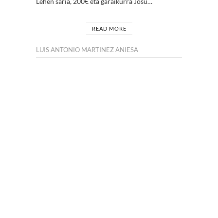
Lehen saria, 200€ eta garaikurra Josu…
READ MORE
LUIS ANTONIO MARTINEZ ANIESA