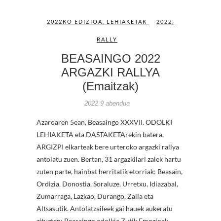
2022KO EDIZIOA
,
LEHIAKETAK
2022
,
RALLY
BEASAINGO 2022
ARGAZKI RALLYA
(Emaitzak)
2022 9 abendua
Azaroaren 5ean, Beasaingo XXXVII. ODOLKI
LEHIAKETA eta DASTAKETArekin batera,
ARGIZPI elkarteak bere urteroko argazki rallya
antolatu zuen. Bertan, 31 argazkilari zalek hartu
zuten parte, hainbat herritatik etorriak: Beasain,
Ordizia, Donostia, Soraluze, Urretxu, Idiazabal,
Zumarraga, Lazkao, Durango, Zalla eta
Altsasutik. Antolatzaileek gai hauek aukeratu
zituzten: Beasaingo odolkia Zutik Emozioak