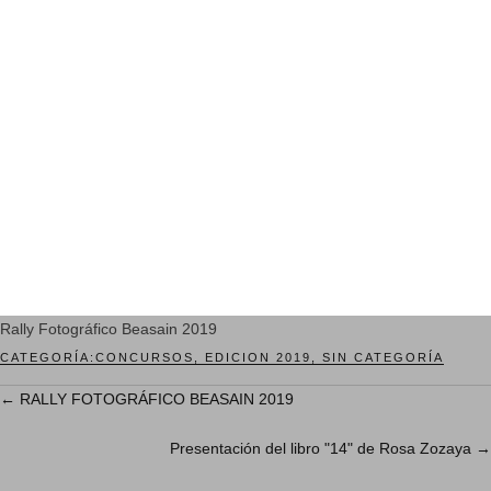
Rally Fotográfico Beasain 2019
CATEGORÍA:
CONCURSOS
,
EDICION 2019
,
SIN CATEGORÍA
←
RALLY FOTOGRÁFICO BEASAIN 2019
Presentación del libro "14" de Rosa Zozaya
→