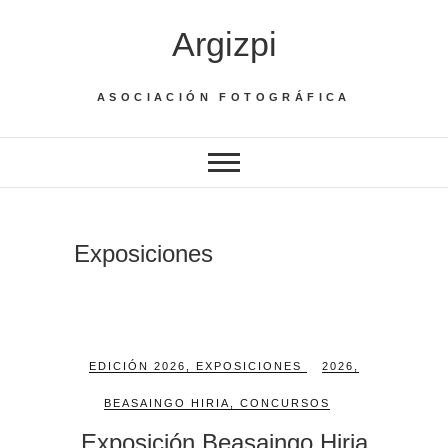
Saltar
Argizpi
al
contenido
ASOCIACIÓN FOTOGRÁFICA
Exposiciones
EDICIÓN 2026
,
EXPOSICIONES
2026
,
BEASAINGO HIRIA
,
CONCURSOS
Exposición Beasaingo Hiria