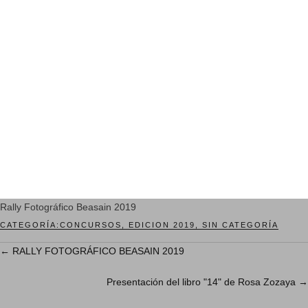
Rally Fotográfico Beasain 2019
CATEGORÍA:
CONCURSOS
,
EDICION 2019
,
SIN CATEGORÍA
←
RALLY FOTOGRÁFICO BEASAIN 2019
Presentación del libro "14" de Rosa Zozaya
→