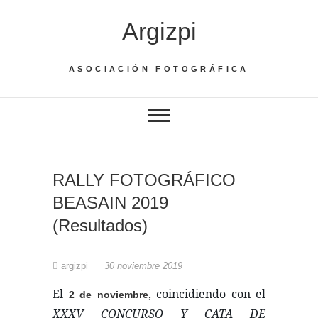
Saltar
Argizpi
al
contenido
ASOCIACIÓN FOTOGRÁFICA
RALLY FOTOGRÁFICO
BEASAIN 2019
(Resultados)
argizpi
30 noviembre 2019
El
, coincidiendo con el
2 de noviembre
XXXV CONCURSO Y CATA DE