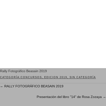
Rally Fotográfico Beasain 2019
CATEGORÍA:
CONCURSOS
,
EDICION 2019
,
SIN CATEGORÍA
←
RALLY FOTOGRÁFICO BEASAIN 2019
Presentación del libro "14" de Rosa Zozaya
→