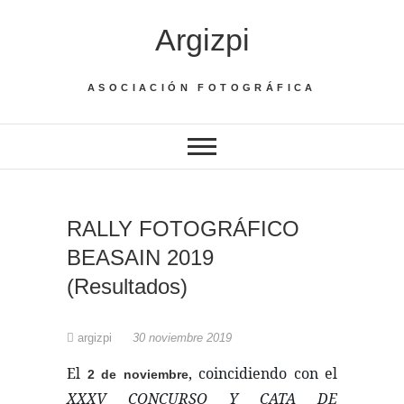
Saltar
Argizpi
al
contenido
ASOCIACIÓN FOTOGRÁFICA
RALLY FOTOGRÁFICO
BEASAIN 2019
(Resultados)
argizpi
30 noviembre 2019
El
, coincidiendo con el
2 de noviembre
XXXV CONCURSO Y CATA DE