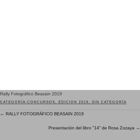
Rally Fotográfico Beasain 2019
CATEGORÍA:
CONCURSOS
,
EDICION 2019
,
SIN CATEGORÍA
←
RALLY FOTOGRÁFICO BEASAIN 2019
Presentación del libro "14" de Rosa Zozaya
→