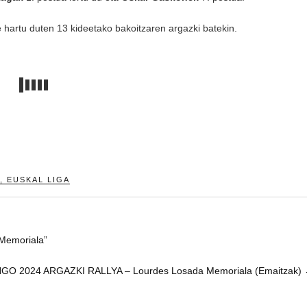
e hartu duten 13 kideetako bakoitzaren argazki batekin.
,
EUSKAL LIGA
Memoriala”
GO 2024 ARGAZKI RALLYA – Lourdes Losada Memoriala (Emaitzak)