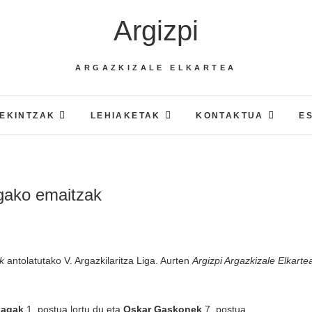
Argizpi
ARGAZKIZALE ELKARTEA
EKINTZAK
LEHIAKETAK
KONTAKTUA
E
igako emaitzak
k
antolatutako V. Argazkilaritza Liga. Aurten
Argizpi Argazkizale Elkarte
xagak
1. postua lortu du eta
Oskar Gaskonek
7. postua.