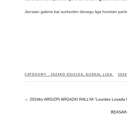
Jarraian galeria bat aurkezten dizuegu liga honetan part
CATEGORY :
2024KO EDIZIOA
,
EUSKAL LIGA
2024
←
2024ko ARGIZPI ARGAZKI RALLYA “Lourdes Losada 
BEASAIN