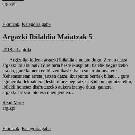
argizpi
Ekintzak
,
Kategoria gabe
Argazki Ibilaldia Maiatzak 5
2018 23 apirila
Argizpiko kideok argazki ibilaldia antolatu dugu. Zertan datza
argazki ibilaldi bat? Gure hiria beste ikuspuntu batetik begiratzeko
era da, gure kamera erabiltzen ikasiz, baita smartphone-a ere.
Xehetasunetan arreta jartzen datza, ikuspuntu berriak bilatu… gure
eguneroko lekuak era desberdinez begiratzea. Kideon laguntzarekin,
ibilaldi honetaz disfrutatzeko aukera izango duzu, gainera,
argazkilaritzan interesa duen jendea…
Read More
argizpi
Ekintzak
,
Kategoria gabe