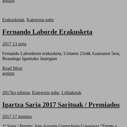
argizpi
Erakusketak
,
Kategoria gabe
Fernando Laborde Erakusketa
2017 13 urria
Fernando Laborderen erakusketa, Urriaren 21etik Azaroaren 5era,
Beasaingo Igartzako Jauregian
Read More
argizpi
2017ko edizioa
,
Kategoria gabe
,
Lehiaketak
Igartza Saria 2017 Sarituak / Premiados
2017 17 maiatza
1º Saria / Premio: Jose Agustin Gurruchaga Garagarza “Frente a