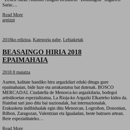
Saria:…
Read More
argizpi
2018ko edizioa
,
Kategoria gabe
,
Lehiaketak
BEASAINGO HIRIA 2018
EPAIMAHAIA
2018 8 maiatza
Aurten, kalitate handiko hiru argazkilari eduki ditugu gure
epaimahaian, bide luze eta arrakastatsu bat dutenak. BOSCO
MERCADAL Ciudatella de Menorca-ko argazkilaria, bodegoi
artistikoetan espezializatua, La Rioja-ko Argazki Elkarteko kidea da.
Hainbat sari jaso ditu bai nazionalak, bai internazionalak.
Erakusketa indibidualak egin ditu Menorcan, Logroñon, Donostian,
Bilbon, Zaragozan, Valentzian eta Igualadan, beste batzuen artean.
Bere espezialitateko…
Read More