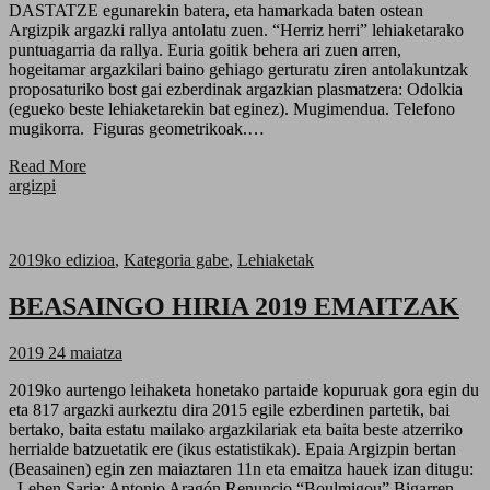
DASTATZE egunarekin batera, eta hamarkada baten ostean
Argizpik argazki rallya antolatu zuen. “Herriz herri” lehiaketarako
puntuagarria da rallya. Euria goitik behera ari zuen arren,
hogeitamar argazkilari baino gehiago gerturatu ziren antolakuntzak
proposaturiko bost gai ezberdinak argazkian plasmatzera: Odolkia
(egueko beste lehiaketarekin bat eginez). Mugimendua. Telefono
mugikorra. Figuras geometrikoak.…
Read More
argizpi
2019ko edizioa
,
Kategoria gabe
,
Lehiaketak
BEASAINGO HIRIA 2019 EMAITZAK
2019 24 maiatza
2019ko aurtengo leihaketa honetako partaide kopuruak gora egin du
eta 817 argazki aurkeztu dira 2015 egile ezberdinen partetik, bai
bertako, baita estatu mailako argazkilariak eta baita beste atzerriko
herrialde batzuetatik ere (ikus estatistikak). Epaia Argizpin bertan
(Beasainen) egin zen maiaztaren 11n eta emaitza hauek izan ditugu:
Lehen Saria: Antonio Aragón Renuncio “Boulmigou” Bigarren