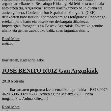
argazkilari elkarteak, Beasaingo Hiria argazki lehiaketa nazionala
antolatzen du, Argizaiola Trofeora klasifikatzeko balio duena eta,
aurten gainera, Confederación Español de Fotografía (CEF)
delakoaren babesarekin. Estimados amigos fotógrafos: Ondorengo
estekan parte hartu eta baseak ere deskargatu ditzakezu:
http://argizpi.fotogenius.es/ Baseak Argizaiola Eskertuko genuke
ahalik eta gehien zabalduko balitz zuen laguntzarekin…
Read More
argizpi
Ikastaroak
,
Kategoria gabe
JOSE BENITO RUIZ Gau Argazkiak
2018 6 otsaila
Ikastaroaren programa Izena emateko inprimakia ES18 0075
4624 5306 0024 4503 Azken eguna Maiatzak 20 Plaza
mugatuak… Anima zaitezte!!
Read More