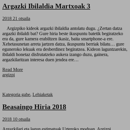
Argazki Ibilaldia Martxoak 3
2018 21 otsaila
Argizpiko kideok argazki ibilaldia antolatu dugu. ¿Zertan datza
argazki ibilaldi bat? Gure hiria beste ikuspuntu batetik begiratzeko
era da, gure kamera erabiltzen ikasiz, baita smartphone-a ere.
Xehetasunetan arreta jartzen datza, ikuspuntu berriak bilatu… gure
eguneroko lekuak era desberdinez begiratzea. Kideon laguntzarekin,
ibilaldi honetaz disfrutatzeko aukera izango duzu, gainera,
argazkilaritzan interesa duen jendea ere…
Read More
argizpi
Kategoria gabe
,
Lehiaketak
Beasaingo Hiria 2018
2018 10 otsaila
Argazkilari eta lagun estimatuak Urteroko moduan, Argizpi