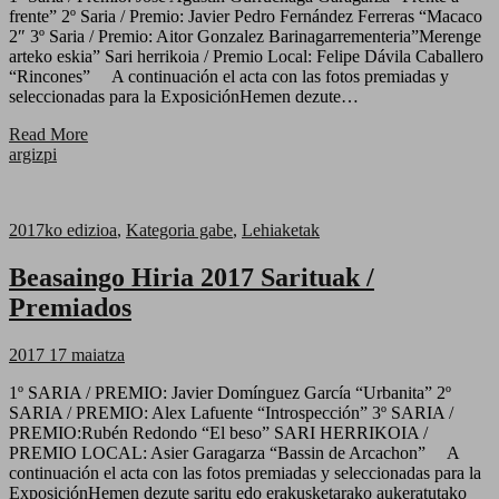
frente” 2º Saria / Premio: Javier Pedro Fernández Ferreras “Macaco
2″ 3º Saria / Premio: Aitor Gonzalez Barinagarrementeria”Merenge
arteko eskia” Sari herrikoia / Premio Local: Felipe Dávila Caballero
“Rincones” A continuación el acta con las fotos premiadas y
seleccionadas para la ExposiciónHemen dezute…
Read More
argizpi
2017ko edizioa
,
Kategoria gabe
,
Lehiaketak
Beasaingo Hiria 2017 Sarituak /
Premiados
2017 17 maiatza
1º SARIA / PREMIO: Javier Domínguez García “Urbanita” 2º
SARIA / PREMIO: Alex Lafuente “Introspección” 3º SARIA /
PREMIO:Rubén Redondo “El beso” SARI HERRIKOIA /
PREMIO LOCAL: Asier Garagarza “Bassin de Arcachon” A
continuación el acta con las fotos premiadas y seleccionadas para la
ExposiciónHemen dezute saritu edo erakusketarako aukeratutako