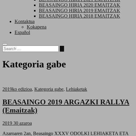
BEASAINGO HIRIA 2020 EMAITZAK
BEASAINGO HIRIA 2019 EMAITZAK
BEASAINGO HIRIA 2018 EMAITZAK
Kontaktua
Kokapena
Español
Kategoria gabe
2019ko edizioa
,
Kategoria gabe
,
Lehiaketak
BEASAINGO 2019 ARGAZKI RALLYA
(Emaitzak)
2019 30 azaroa
Azaroaren 2an, Beasaingo XXXV ODOLKI LEHIAKETA ETA