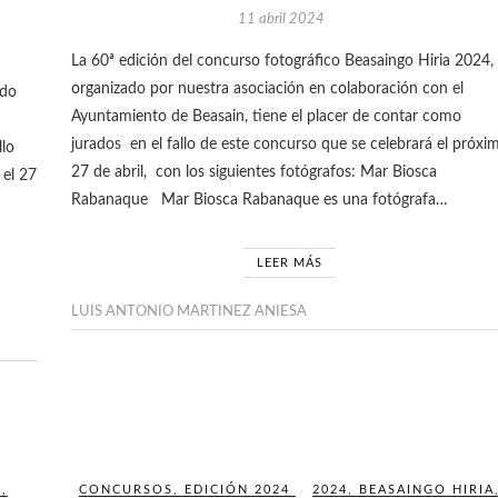
11 abril 2024
La 60ª edición del concurso fotográfico Beasaingo Hiria 2024,
organizado por nuestra asociación en colaboración con el
ido
Ayuntamiento de Beasain, tiene el placer de contar como
jurados en el fallo de este concurso que se celebrará el próxi
llo
27 de abril, con los siguientes fotógrafos: Mar Biosca
 el 27
Rabanaque Mar Biosca Rabanaque es una fotógrafa…
LEER MÁS
LUIS ANTONIO MARTINEZ ANIESA
S
,
CONCURSOS
,
EDICIÓN 2024
2024
,
BEASAINGO HIRIA