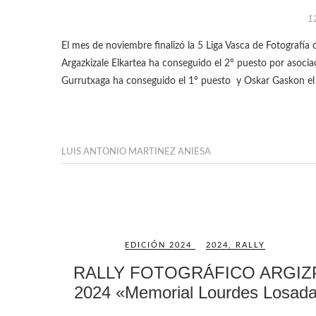
1
El mes de noviembre finalizó la 5 Liga Vasca de Fotografía organizada por la Federación Vasca de Fotografía. Este año Argizpi
Argazkizale Elkartea ha conseguido el 2º puesto por asocia
Gurrutxaga ha conseguido el 1º puesto y Oskar Gaskon el
LUIS ANTONIO MARTINEZ ANIESA
EDICIÓN 2024
2024
,
RALLY
RALLY FOTOGRÁFICO ARGIZ
2024 «Memorial Lourdes Losad