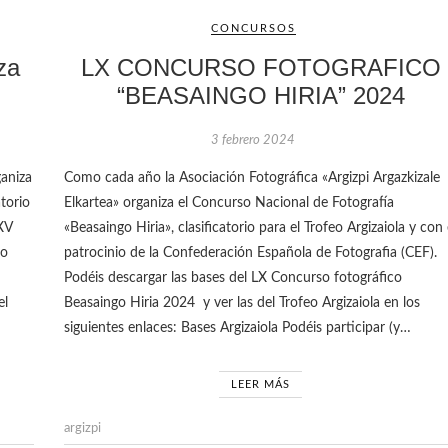
CONCURSOS
za
LX CONCURSO FOTOGRAFICO
“BEASAINGO HIRIA” 2024
3 febrero 2024
ganiza
Como cada año la Asociación Fotográfica «Argizpi Argazkizale
atorio
Elkartea» organiza el Concurso Nacional de Fotografía
XXV
«Beasaingo Hiria», clasificatorio para el Trofeo Argizaiola y con 
eo
patrocinio de la Confederación Española de Fotografia (CEF).
Podéis descargar las bases del LX Concurso fotográfico
el
Beasaingo Hiria 2024 y ver las del Trofeo Argizaiola en los
siguientes enlaces: Bases Argizaiola Podéis participar (y…
LEER MÁS
argizpi