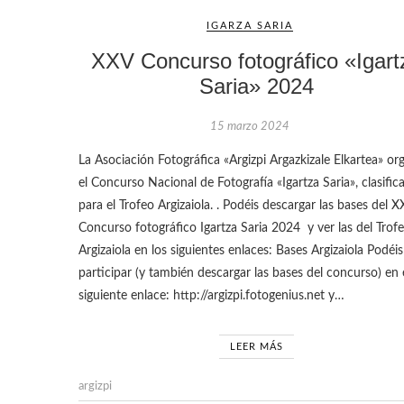
IGARZA SARIA
XXV Concurso fotográfico «Igart
Saria» 2024
15 marzo 2024
La Asociación Fotográfica «Argizpi Argazkizale Elkartea» or
el Concurso Nacional de Fotografía «Igartza Saria», clasific
para el Trofeo Argizaiola. . Podéis descargar las bases del 
Concurso fotográfico Igartza Saria 2024 y ver las del Trof
Argizaiola en los siguientes enlaces: Bases Argizaiola Podéis
participar (y también descargar las bases del concurso) en 
siguiente enlace: http://argizpi.fotogenius.net y…
LEER MÁS
argizpi