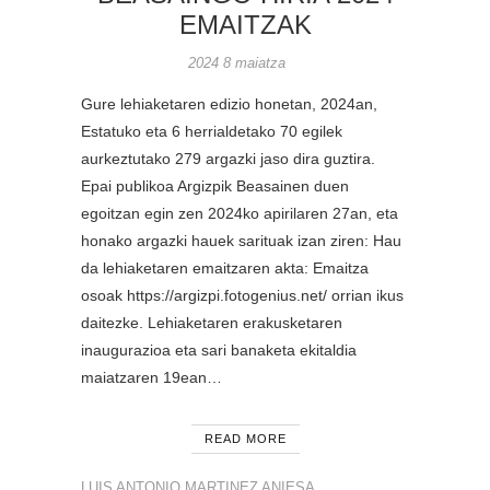
EMAITZAK
2024 8 maiatza
Gure lehiaketaren edizio honetan, 2024an,
Estatuko eta 6 herrialdetako 70 egilek
aurkeztutako 279 argazki jaso dira guztira.
Epai publikoa Argizpik Beasainen duen
egoitzan egin zen 2024ko apirilaren 27an, eta
honako argazki hauek sarituak izan ziren: Hau
da lehiaketaren emaitzaren akta: Emaitza
osoak https://argizpi.fotogenius.net/ orrian ikus
daitezke. Lehiaketaren erakusketaren
inaugurazioa eta sari banaketa ekitaldia
maiatzaren 19ean…
READ MORE
LUIS ANTONIO MARTINEZ ANIESA