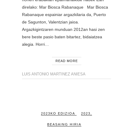
direlako: Mar Biosca Rabanaque Mar Biosca
Rabanaque espainiar argazkilaria da, Puerto
de Sagunton, Valentzian jaioa.
Argazkigintzaren munduan 2012an hasi zen
bere beste pasio baten bitartez, bidaiatzea
alegia. Horri…
READ MORE
LUIS ANTONIO MARTINEZ ANIESA
2023KO EDIZIOA
2023
,
BEASAING HIRIA