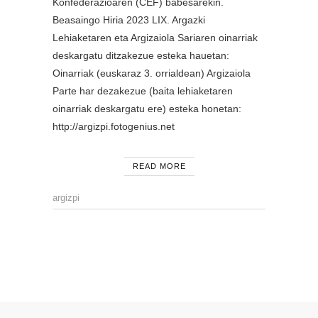
Konfederazioaren (CEF) babesarekin.
Beasaingo Hiria 2023 LIX. Argazki
Lehiaketaren eta Argizaiola Sariaren oinarriak
deskargatu ditzakezue esteka hauetan:
Oinarriak (euskaraz 3. orrialdean) Argizaiola
Parte har dezakezue (baita lehiaketaren
oinarriak deskargatu ere) esteka honetan:
http://argizpi.fotogenius.net
READ MORE
argizpi