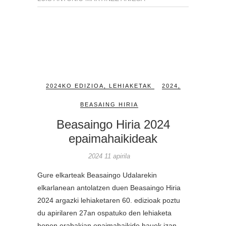
2024KO EDIZIOA
,
LEHIAKETAK
2024
,
BEASAING HIRIA
Beasaingo Hiria 2024
epaimahaikideak
2024 11 apirila
Gure elkarteak Beasaingo Udalarekin
elkarlanean antolatzen duen Beasaingo Hiria
2024 argazki lehiaketaren 60. edizioak poztu
du apirilaren 27an ospatuko den lehiaketa
honen erabakian epaimahaikide hauek izan