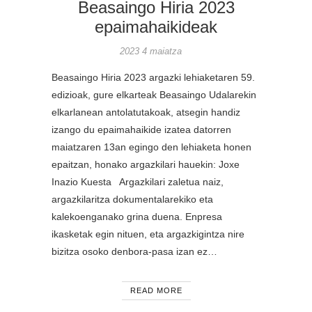
Beasaingo Hiria 2023
epaimahaikideak
2023 4 maiatza
Beasaingo Hiria 2023 argazki lehiaketaren 59.
edizioak, gure elkarteak Beasaingo Udalarekin
elkarlanean antolatutakoak, atsegin handiz
izango du epaimahaikide izatea datorren
maiatzaren 13an egingo den lehiaketa honen
epaitzan, honako argazkilari hauekin: Joxe
Inazio Kuesta Argazkilari zaletua naiz,
argazkilaritza dokumentalarekiko eta
kalekoenganako grina duena. Enpresa
ikasketak egin nituen, eta argazkigintza nire
bizitza osoko denbora-pasa izan ez…
READ MORE