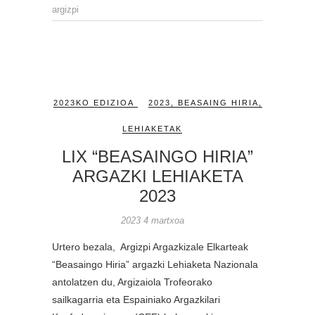
argizpi
2023KO EDIZIOA
2023
,
BEASAING HIRIA
,
LEHIAKETAK
LIX “BEASAINGO HIRIA”
ARGAZKI LEHIAKETA
2023
2023 4 martxoa
Urtero bezala, Argizpi Argazkizale Elkarteak
“Beasaingo Hiria” argazki Lehiaketa Nazionala
antolatzen du, Argizaiola Trofeorako
sailkagarria eta Espainiako Argazkilari