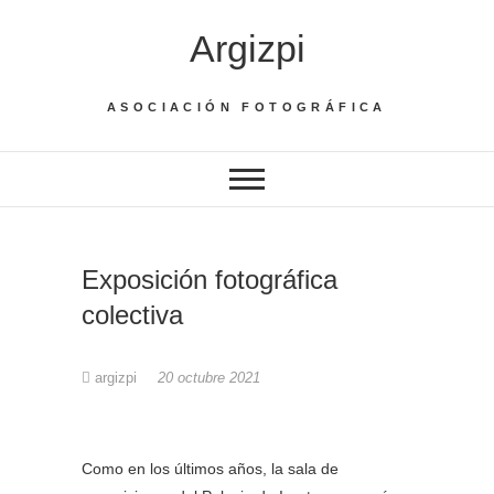
Saltar
Argizpi
al
contenido
ASOCIACIÓN FOTOGRÁFICA
Exposición fotográfica
colectiva
argizpi
20 octubre 2021
Como en los últimos años, la sala de