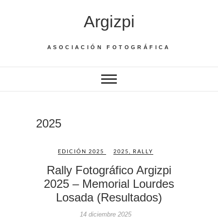
Saltar
Argizpi
al
contenido
ASOCIACIÓN FOTOGRÁFICA
2025
EDICIÓN 2025
2025
,
RALLY
Rally Fotográfico Argizpi
2025 – Memorial Lourdes
Losada (Resultados)
14 diciembre 2025