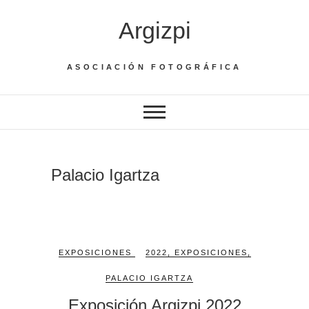
Saltar
Argizpi
al
contenido
ASOCIACIÓN FOTOGRÁFICA
Palacio Igartza
EXPOSICIONES
2022
,
EXPOSICIONES
,
PALACIO IGARTZA
Exposición Argizpi 2022