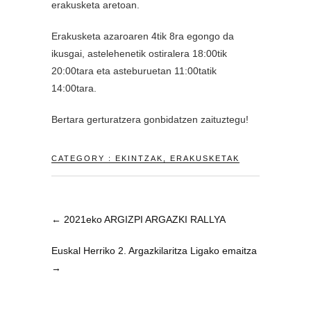
erakusketa aretoan.
Erakusketa azaroaren 4tik 8ra egongo da
ikusgai, astelehenetik ostiralera 18:00tik
20:00tara eta asteburuetan 11:00tatik
14:00tara.
Bertara gerturatzera gonbidatzen zaituztegu!
CATEGORY :
EKINTZAK
,
ERAKUSKETAK
←
2021eko ARGIZPI ARGAZKI RALLYA
Euskal Herriko 2. Argazkilaritza Ligako emaitza
→