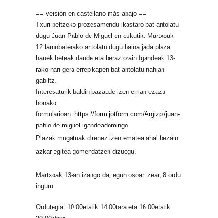
== versión en castellano más abajo ==
Txuri beltzeko prozesamendu ikastaro bat antolatu
dugu Juan Pablo de Miguel-en eskutik. Martxoak
12 larunbaterako antolatu dugu baina jada plaza
hauek beteak daude eta beraz orain Igandeak 13-
rako hari gera errepikapen bat antolatu nahian
gabiltz.
Interesaturik baldin bazaude izen eman ezazu
honako
formularioan:
https://form.jotform.com/Argizpi/juan-
pablo-de-miguel-igandeadomingo
Plazak mugatuak direnez izen ematea ahal bezain
azkar egitea gomendatzen dizuegu.
Martxoak 13-an izango da, egun osoan zear, 8 ordu
inguru.
Ordutegia: 10.00etatik 14.00tara eta 16.00etatik