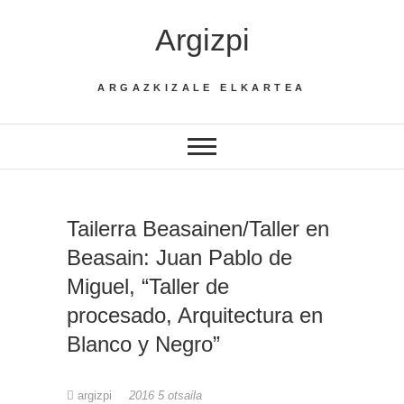
Skip
Argizpi
to
content
ARGAZKIZALE ELKARTEA
Tailerra Beasainen/Taller en
Beasain: Juan Pablo de
Miguel, “Taller de
procesado, Arquitectura en
Blanco y Negro”
argizpi
2016 5 otsaila