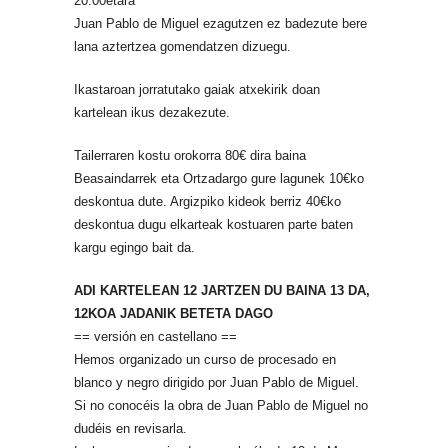
20.00etara
Juan Pablo de Miguel ezagutzen ez badezute bere
lana aztertzea gomendatzen dizuegu.
Ikastaroan jorratutako gaiak atxekirik doan
kartelean ikus dezakezute.
Tailerraren kostu orokorra 80€ dira baina
Beasaindarrek eta Ortzadargo gure lagunek 10€ko
deskontua dute. Argizpiko kideok berriz 40€ko
deskontua dugu elkarteak kostuaren parte baten
kargu egingo bait da.
ADI KARTELEAN 12 JARTZEN DU BAINA 13 DA,
12KOA JADANIK BETETA DAGO
== versión en castellano ==
Hemos organizado un curso de procesado en
blanco y negro dirigido por Juan Pablo de Miguel.
Si no conocéis la obra de Juan Pablo de Miguel no
dudéis en revisarla.