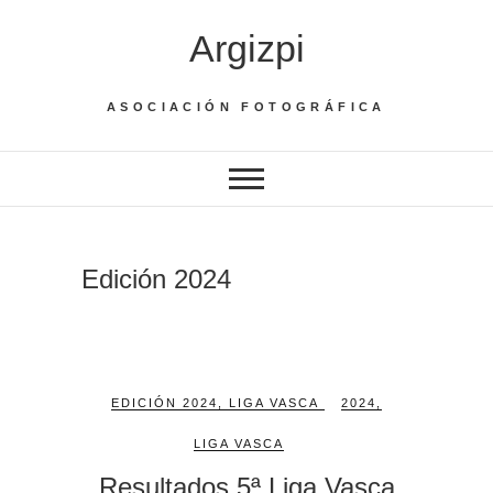
Saltar
Argizpi
al
contenido
ASOCIACIÓN FOTOGRÁFICA
Edición 2024
EDICIÓN 2024
,
LIGA VASCA
2024
,
LIGA VASCA
Resultados 5ª Liga Vasca