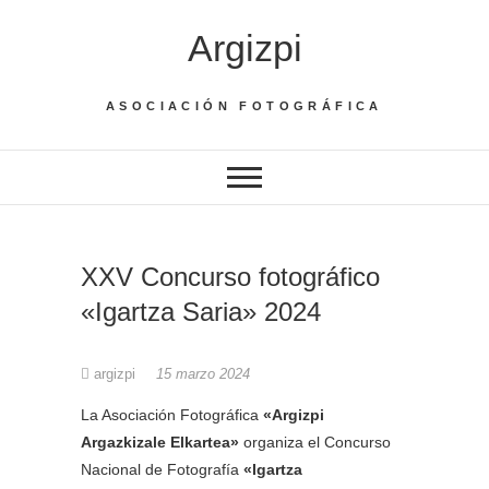
Saltar
Argizpi
al
contenido
ASOCIACIÓN FOTOGRÁFICA
XXV Concurso fotográfico
«Igartza Saria» 2024
argizpi
15 marzo 2024
La Asociación Fotográfica
«Argizpi
Argazkizale Elkartea»
organiza el Concurso
Nacional de Fotografía
«Igartza