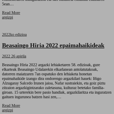
5ean…
Read More
argizpi
2022ko edizioa
Beasaingo Hiria 2022 epaimahaikideak
2022 26 apirila
Beasaingo Hiria 2022 argazki lehiaketaren 58. edizioak, gure
elkarteak Beasaingo Udalarekin elkarlanean antolatutakoak,
datorren maiatzaren 7an ospatuko den lehiaketa honetan
epaimahaikide izango dira ondorengo argazkilari hauek: Iñigo
Alzugaray Salcedo Irunen jaioa, Nafar sustraiekin, eta goiz piztu
zitzaion argazkigintzarako zaletasuna, kulturaz betetako familia-
giroan. 15 urterekin bere pasio handiak, argazkilaritza eta inguratzen
gaituen ingurunea batzen hasi zen,…
Read More
argizpi